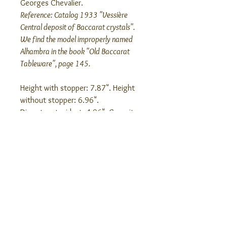
Georges Chevalier.
Reference: Catalog 1933 "Vessière
Central deposit of Baccarat crystals".
We find the model improperly named
Alhambra in the book "Old Baccarat
Tableware", page 145.
Height with stopper: 7.87". Height
without stopper: 6.96".
Diameter at widest: 4.96". Capacity:
80 cl (27.05 US fl oz).
Unstamped decanter, produced
between 1933 and 1936.
Ähnliche Produkte