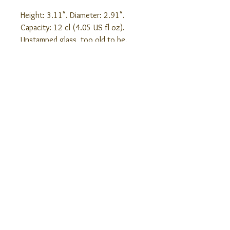
Height: 3.11". Diameter: 2.91".
Capacity: 12 cl (4.05 US fl oz).
Unstamped glass, too old to be.
Produced before 1936.
Ähnliche Produkte
Baccarat Josselin Verre à apéritif -
Baccarat Josselin Verre à v
Apetitif glass