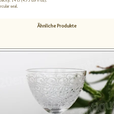
acity: 14 cl (4.73 US fl oz).
cular seal.
Ähnliche Produkte