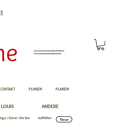
d!
me
KONTAKT
PLANEN
PLANEN
 LOUIS
ANDERE
rüge / Eimer
Die Bar
Auffüllen
Neun