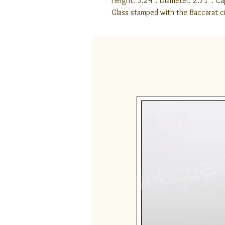
Height: 3.24". Diameter: 2.71". Cap
Glass stamped with the Baccarat cir