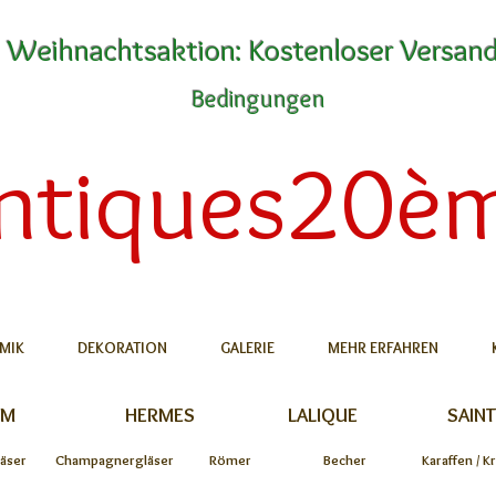
Weihnachtsaktion: Kostenloser Versan
Bedingungen
ntiques20è
MIK
DEKORATION
GALERIE
MEHR ERFAHREN
UM
HERMES
LALIQUE
SAINT
äser
Champagnergläser
Römer
Becher
Karaffen / K