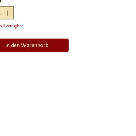
l
*
h 6 verfügbar
In den Warenkorb