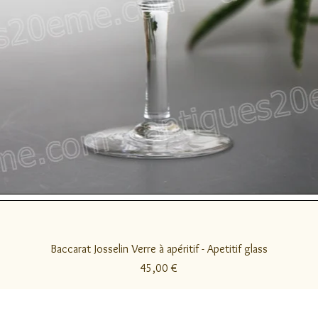
Schnellansicht
Baccarat Josselin Verre à apéritif - Apetitif glass
Preis
45,00 €