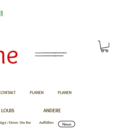
d!
me
KONTAKT
PLANEN
PLANEN
 LOUIS
ANDERE
rüge / Eimer
Die Bar
Auffüllen
Neun