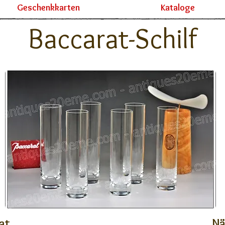
Geschenkkarten
Kataloge
Baccarat-Schilf
at
Nä