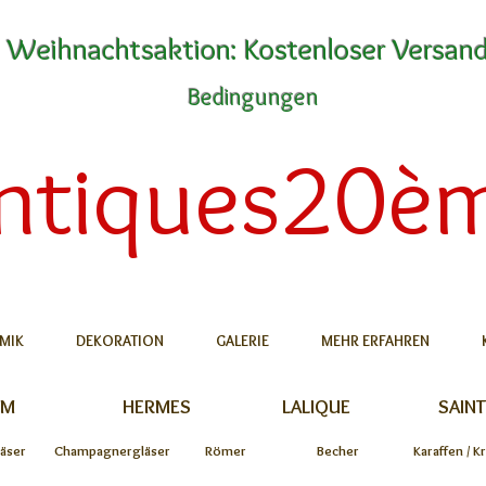
Weihnachtsaktion: Kostenloser Versan
Bedingungen
ntiques20è
MIK
DEKORATION
GALERIE
MEHR ERFAHREN
UM
HERMES
LALIQUE
SAINT
äser
Champagnergläser
Römer
Becher
Karaffen / K