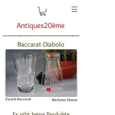
Antiques20ème
Baccarat-Diabolo
Zurück-Baccarat
Nächster Dienst
Es gibt keine Produkte